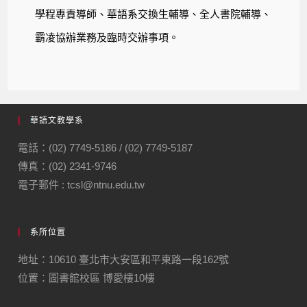
學程專責導師、華語系交換生輔導、全人書院輔導、
霸凌協辦業務及臨時交辦事項。
華語文教學系
電話：(02) 7749-5186 / (02) 7749-5187
傳真：(02) 2341-9746
電子郵件 : tcsl@ntnu.edu.tw
系所位置
地址：10610 臺北市大安區和平東路一段162號
位置：圖書館校區 博愛樓10樓